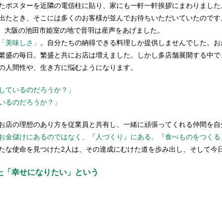
たポスターを近隣の電信柱に貼り、家にも一軒一軒挨拶にまわりました
出たとき、そこには多くのお客様が並んでお待ちいただいていたのです
日、大阪の池田市姫室の地で音羽は産声をあげました。
「美味しさ」
。自分たちの納得できる料理しか提供しませんでした。お
繁盛の毎日。繁盛と共にお店は増えました。しかし多店舗展開する中で
の人間性や、生き方に悩むようになります。
しているのだろうか？」
いるのだろうか？」
お店の理想のあり方を従業員と共有し、一緒に頑張ってくれる仲間を自
お金儲けにあるのではなく、『人づくり』にある。『食べものをつくる
たな使命を見つけた2人は、その達成にむけた道を歩み出し、そして今
た「幸せになりたい」という