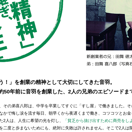
う！」を創業の精神として大切にしてきた音羽。
約50年前に音羽を創業した、2人の兄弟のエピソードま
、その弟喜八郎は、中学を卒業してすぐに「すし屋」で働きました。そ
なかで悔し涙を流す毎日、朝早くから夜遅くまで働き、コツコツとお金
た2人は、人生に希望の光を灯し、
「貧乏から抜け出すために商売をし
を二度と歩まないためにも、絶対に失敗は許されません。そこで2人は