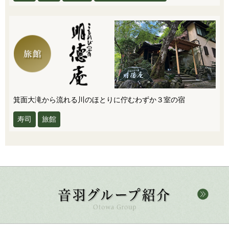
箕面大滝から流れる川のほとりに佇むわずか３室の宿
寿司
旅館