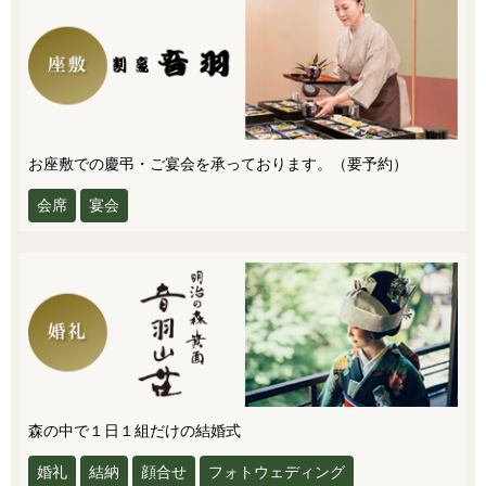
お座敷での慶弔・ご宴会を承っております。（要予約）
会席
宴会
森の中で１日１組だけの結婚式
婚礼
結納
顔合せ
フォトウェディング