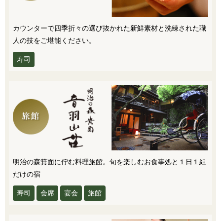
カウンターで四季折々の選び抜かれた新鮮素材と洗練された職
人の技をご堪能ください。
寿司
明治の森箕面に佇む料理旅館。旬を楽しむお食事処と１日１組
だけの宿
寿司
会席
宴会
旅館